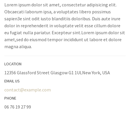
Lorem ipsum dolor sit amet, consectetur adipisicing elit.
Obcaecati laborum ipsa, a voluptates libero possimus
sapien3e sint odit iusto blanditiis doloribus. Duis aute irure
dolor in reprehenderit in voluptate velit esse cillum dolore
eu fugiat nulla pariatur. Excepteur sint.Lorem ipsum dolor sit
amet,sed do eiusmod tempor incididunt ut labore et dolore
magna aliqua.
LOCATION
12356 Glassford Street Glasgow G1 1ULNew York, USA
EMAIL US
contact@example.com
PHONE
06 76 19 27 99